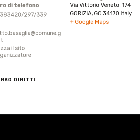
Via Vittorio Veneto, 174
o di telefono
GORIZIA
,
GO
34170
Italy
-383420/297/339
+ Google Maps
tto.basaglia@comune.g
it
zza il sito
rganizzatore
RSO DIRITTI
TÀ DEI MATTI
LA CITTÀ DEI MATTI