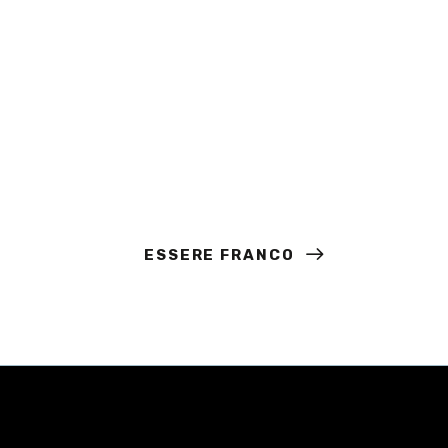
ESSERE FRANCO
LA CITTÀ DEI MATTI
LA CITTÀ DEI MATTI